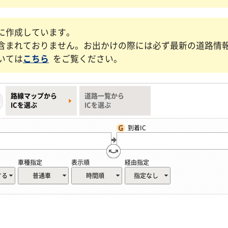
に作成しています。
含まれておりません。お出かけの際には必ず最新の道路情
いては
こちら
をご覧ください。
路線マップから
道路一覧から
ICを選ぶ
ICを選ぶ
到着IC
車種指定
表示順
経由指定
する
普通車
時間順
指定なし