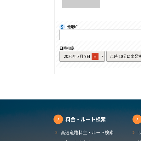
出発IC
日時指定
2026年
8月
9日
日
21時
10分に出発
料金・ルート検索
高速道路料金・ルート検索