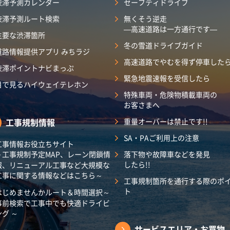
渋滞予測カレンダー​
セーフティドライブ
渋滞予測ルート検索
無くそう逆走
―高速道路は一方通行です―
主要な渋滞箇所
冬の雪道ドライブガイド
道路情報提供アプリ みちラジ
高速道路でやむを得ず停車した
渋滞ポイントナビまっぷ
緊急地震速報を受信したら
目で見るハイウェイテレホン
特殊車両・危険物積載車両の
お客さまへ
工事規制情報
重量オーバーは禁止です!!
SA・PAご利用上の注意
工事情報お役立ちサイト
～工事規制予定MAP、レーン閉鎖情
落下物や故障車などを発見
したら!!
報、リニューアル工事など大規模な
工事に関する情報などはこちら～
工事規制箇所を通行する際のポ
ト
はじめませんかルート＆時間選択～
事前検索で工事中でも快適ドライビ
ング ～
サービスエリア・
お買物