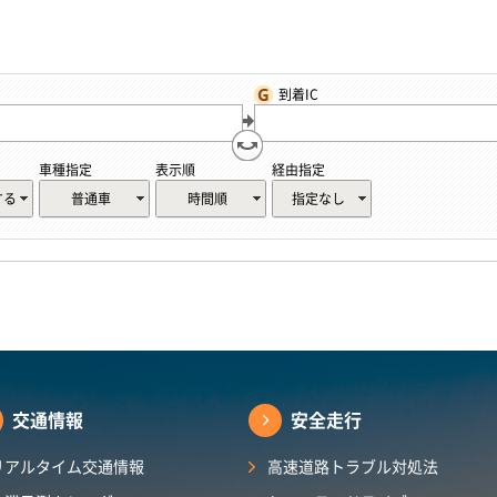
到着IC
車種指定
表示順
経由指定
する
普通車
時間順
指定なし
交通情報
安全走行
リアルタイム交通情報
高速道路トラブル対処法